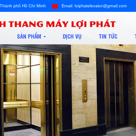
ội,Thành phố Hồ Chí Minh
Email: loiphatelevator@gmail.com
H THANG MÁY LỢI PHÁT
SẢN PHẨM
DỊCH VỤ
TIN TỨC