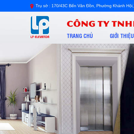
Trụ sở : 170/43C Bến Vân Đồn, Phường Khánh H
CÔNG TY TNH
TRANG CHỦ
GIỚI THIỆU