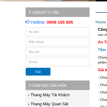
ĐĂNG KÝ TƯ VẤN
Hotline:
0909 155 605
Home
Công
vực c
An T
Tầm 
Chúng
phẩm t
Giá tr
Gửi
- Chú
DANH MỤC SẢN PHẨM
- Chú
- Chú
› Thang Máy Tải Khách
- Chú
› Thang Máy Quan Sát
- Chú