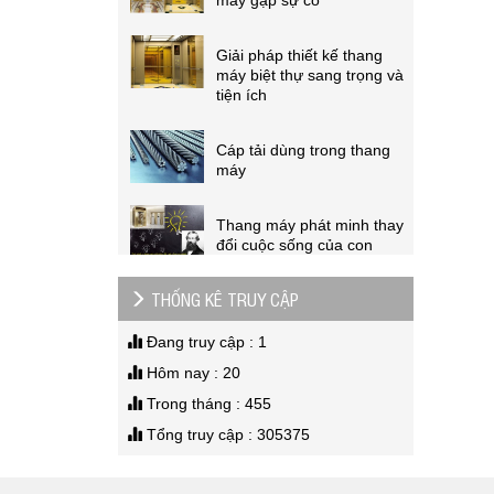
Giải pháp thiết kế thang
máy biệt thự sang trọng và
tiện ích
Cáp tải dùng trong thang
máy
Thang máy phát minh thay
đổi cuộc sống của con
người
Hướng dẫn cứu hộ thang
THỐNG KÊ TRUY CẬP
máy gặp sự cố
Đang truy cập : 1
Hôm nay : 20
Trong tháng : 455
Tổng truy cập : 305375