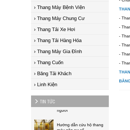
› Thang Máy Bệnh Viện
THAN
› Thang Máy Chung Cư
- Tha
- Tha
› Thang Tải Xe Hơi
- Tha
› Thang Tải Hàng Hóa
- Tha
Giải pháp thiết kế thang
› Thang Máy Gia Đình
máy biệt thự sang trọng và
- Tha
tiện ích
› Thang Cuốn
- Tha
THAN
Cáp tải dùng trong thang
› Băng Tải Khách
máy
BĂNG
› Linh Kiện
Thang máy phát minh thay
đổi cuộc sống của con
TIN TỨC
người
Hướng dẫn cứu hộ thang
máy gặp sự cố