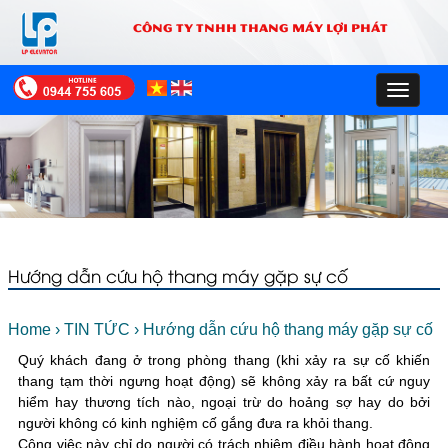
CÔNG TY TNHH THANG MÁY LỢI PHÁT
Toggle
navigat
Hướng dẫn cứu hộ thang máy gặp sự cố
Home
›
TIN TỨC
›
Hướng dẫn cứu hộ thang máy gặp sự cố
Quý khách đang ở trong phòng thang (khi xảy ra sự cố khiến
thang tạm thời ngưng hoạt động) sẽ không xảy ra bất cứ nguy
hiểm hay thương tích nào, ngoại trừ do hoảng sợ hay do bởi
người không có kinh nghiệm cố gắng đưa ra khỏi thang.
Công việc này chỉ do người có trách nhiệm điều hành hoạt động