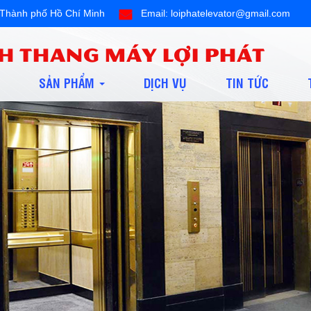
ội,Thành phố Hồ Chí Minh
Email: loiphatelevator@gmail.com
H THANG MÁY LỢI PHÁT
SẢN PHẨM
DỊCH VỤ
TIN TỨC