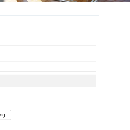
5
àng