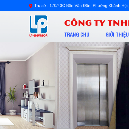
Trụ sở : 170/43C Bến Vân Đồn, Phường Khánh H
CÔNG TY TNH
TRANG CHỦ
GIỚI THIỆU