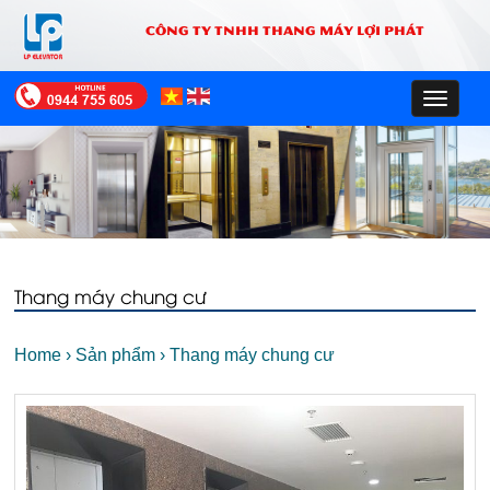
CÔNG TY TNHH THANG MÁY LỢI PHÁT
Toggle
navigat
Thang máy chung cư
Home
›
Sản phẩm
›
Thang máy chung cư