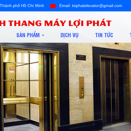
ội,Thành phố Hồ Chí Minh
Email: loiphatelevator@gmail.com
H THANG MÁY LỢI PHÁT
SẢN PHẨM
DỊCH VỤ
TIN TỨC