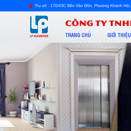
Trụ sở : 170/43C Bến Vân Đồn, Phường Khánh H
CÔNG TY TNH
TRANG CHỦ
GIỚI THIỆU