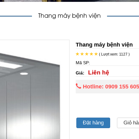
Thang máy bệnh viện
Thang máy bệnh viện
( Lượt xem: 1127 )
Mã SP:
Liên hệ
Giá:
Hotline: 0909 155 60
Đặt hàng
Giỏ h