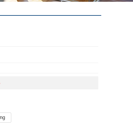
5
àng