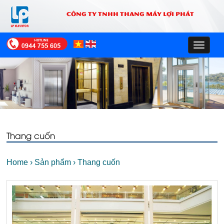
CÔNG TY TNHH THANG MÁY LỢI PHÁT
Toggle
navigat
Thang cuốn
Home
›
Sản phẩm
›
Thang cuốn