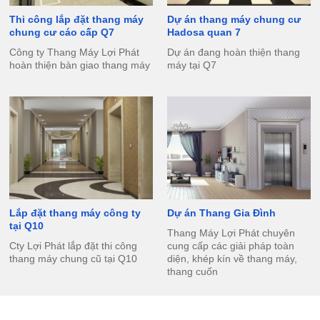
Thi công lắp đặt thang máy
Dự án thang máy chung cư
chung cư cáo cấp Q7
Hadosa quan 7
Công ty Thang Máy Lợi Phát
Dự án đang hoàn thiện thang
hoàn thiện bàn giao thang máy
máy tại Q7
Lắp đặt thang máy công ty
Dự án Thang Gia Đình
tại Q10
Thang Máy Lợi Phát chuyên
Cty Lợi Phát lắp đặt thi công
cung cấp các giải pháp toàn
thang máy chung cũ tại Q10
diện, khép kín về thang máy,
thang cuốn