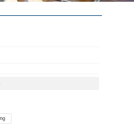
5
àng