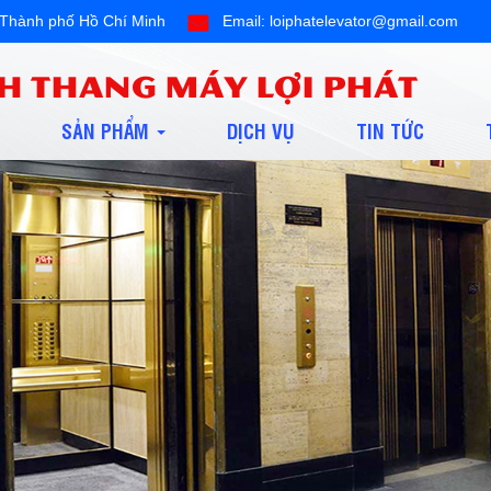
ội,Thành phố Hồ Chí Minh
Email: loiphatelevator@gmail.com
H THANG MÁY LỢI PHÁT
SẢN PHẨM
DỊCH VỤ
TIN TỨC