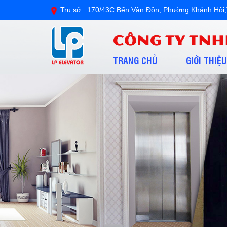
Trụ sở : 170/43C Bến Vân Đồn, Phường Khánh H
CÔNG TY TNH
TRANG CHỦ
GIỚI THIỆU