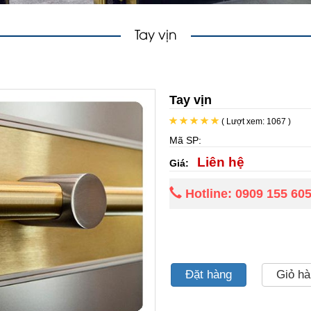
Tay vịn
Tay vịn
( Lượt xem: 1067 )
Mã SP:
Liên hệ
Giá:
Hotline: 0909 155 60
Đặt hàng
Giỏ h