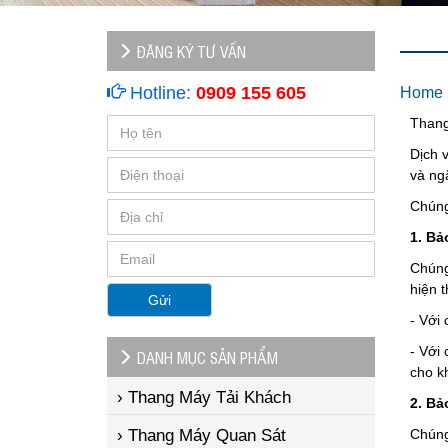
ĐĂNG KÝ TƯ VẤN
Hotline:
0909 155 605
Home
Thang
Dịch 
và ng
Chúng
1. Bả
Chúng
hiện 
Gửi
- Với 
- Với 
DANH MỤC SẢN PHẨM
cho k
› Thang Máy Tải Khách
2. Bả
› Thang Máy Quan Sát
Chúng