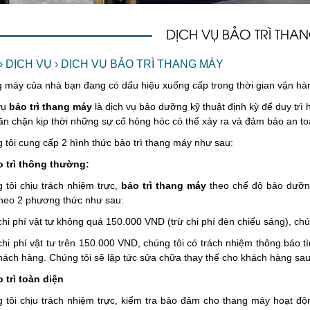
DỊCH VỤ BẢO TRÌ THA
›
DỊCH VỤ
›
DỊCH VỤ BẢO TRÌ THANG MÁY
 máy của nhà bạn đang có dấu hiệu xuống cấp trong thời gian vận hàn
vụ
bảo trì thang máy
là dịch vụ bảo dưỡng kỹ thuật định kỳ để duy trì
ăn chặn kịp thời những sự cố hỏng hóc có thể xảy ra và đảm bảo an t
 tôi cung cấp 2 hình thức bảo trì thang máy như sau:
o trì thông thường:
 tôi chịu trách nhiệm trực,
bảo trì thang máy
theo chế độ bảo dưỡng.
theo 2 phương thức như sau:
chi phí vật tư không quá 150.000 VND (trừ chi phí đèn chiếu sáng), ch
chi phí vật tư trên 150.000 VND, chúng tôi có trách nhiệm thông báo tìn
hách hàng. Chúng tôi sẽ lập tức sửa chữa thay thế cho khách hàng sa
o trì toàn diện
 tôi chịu trách nhiệm trực, kiểm tra bảo đảm cho thang máy hoạt độn