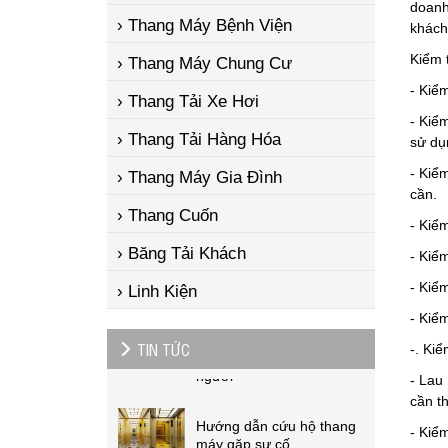
doanh
› Thang Máy Bệnh Viện
khách
Kiểm 
› Thang Máy Chung Cư
- Kiể
› Thang Tải Xe Hơi
- Kiểm
› Thang Tải Hàng Hóa
sử dụ
Giải pháp thiết kế thang
- Kiể
› Thang Máy Gia Đình
máy biệt thự sang trọng và
cần.
tiện ích
› Thang Cuốn
- Kiểm
Cáp tải dùng trong thang
› Băng Tải Khách
- Kiểm
máy
- Kiể
› Linh Kiện
Thang máy phát minh thay
- Kiể
đổi cuộc sống của con
TIN TỨC
-. Kiể
người
- Lau
Hướng dẫn cứu hộ thang
cần th
máy gặp sự cố
- Kiểm