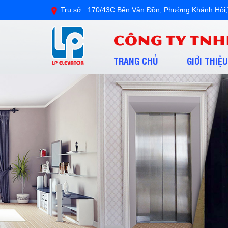
Trụ sở : 170/43C Bến Vân Đồn, Phường Khánh H
CÔNG TY TNH
TRANG CHỦ
GIỚI THIỆU