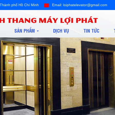
ội,Thành phố Hồ Chí Minh
Email: loiphatelevator@gmail.com
H THANG MÁY LỢI PHÁT
SẢN PHẨM
DỊCH VỤ
TIN TỨC