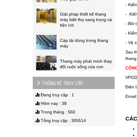
- Kiểm
Giải pháp thiết kế thang
máy biệt thự sang trọng và
- .Kiể
tiện ích
- Bôi 
Cáp tải dùng trong thang
- Kiể
máy
- Vệ s
Sau t
Thang máy phát minh thay
thang
đổi cuộc sống của con
người
CÔNG
VPGD 
Hướng dẫn cứu hộ thang
THỐNG KÊ TRUY CẬP
máy gặp sự cố
Điện 
Đang truy cập : 1
Email
Hôm nay : 38
Trong tháng : 560
CÁC
Tổng truy cập : 305514