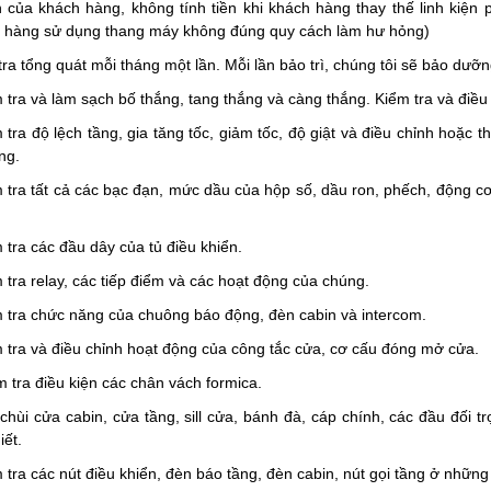
 của khách hàng, không tính tiền khi khách hàng thay thế linh kiện ph
 hàng sử dụng thang máy không đúng quy cách làm hư hỏng)
tra tổng quát mỗi tháng một lần. Mỗi lần bảo trì, chúng tôi sẽ bảo dư
m tra và làm sạch bố thắng, tang thắng và càng thắng. Kiểm tra và điều
 tra độ lệch tầng, gia tăng tốc, giảm tốc, độ giật và điều chỉnh hoặc
ng.
m tra tất cả các bạc đạn, mức dầu của hộp số, dầu ron, phếch, động cơ
 tra các đầu dây của tủ điều khiển.
 tra relay, các tiếp điểm và các hoạt động của chúng.
m tra chức năng của chuông báo động, đèn cabin và intercom.
m tra và điều chỉnh hoạt động của công tắc cửa, cơ cấu đóng mở cửa.
m tra điều kiện các chân vách formica.
 chùi cửa cabin, cửa tầng, sill cửa, bánh đà, cáp chính, các đầu đố
iết.
 tra các nút điều khiển, đèn báo tầng, đèn cabin, nút gọi tầng ở những 