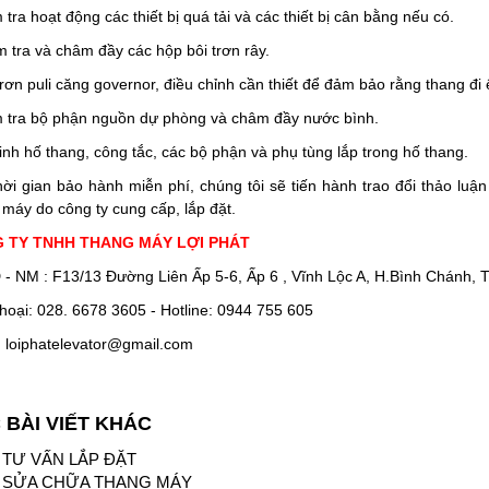
 tra hoạt động các thiết bị quá tải và các thiết bị cân bằng nếu có.
m tra và châm đầy các hộp bôi trơn rây.
trơn puli căng governor, điều chỉnh cần thiết để đảm bảo rằng thang đi 
m tra bộ phận nguồn dự phòng và châm đầy nước bình.
inh hố thang, công tắc, các bộ phận và phụ tùng lắp trong hố thang.
hời gian bảo hành miễn phí, chúng tôi sẽ tiến hành trao đổi thảo luậ
 máy do công ty cung cấp, lắp đặt.
 TY TNHH THANG MÁY LỢI PHÁT
- NM : F13/13 Đường Liên Ấp 5-6, Ấp 6 , Vĩnh Lộc A, H.Bình Chánh,
thoại: 028. 6678 3605 - Hotline: 0944 755 605
: loiphatelevator@gmail.com
 BÀI VIẾT KHÁC
TƯ VẤN LẮP ĐẶT
SỬA CHỮA THANG MÁY